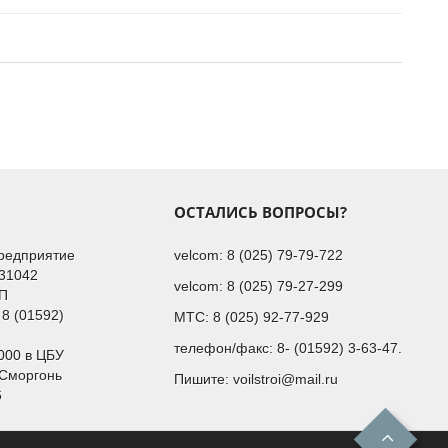
ОСТАЛИСЬ ВОПРОСЫ?
Предприятие
velcom:
8 (025)
79-79-722
31042
velcom:
8 (025)
79-27-299
НП
 8 (01592)
МТС:
8 (025)
92-77-929
телефон/факс:
8- (01592) 3-63-47.
00 в ЦБУ
.Сморгонь
Пишите:
voilstroi@mail.ru
6