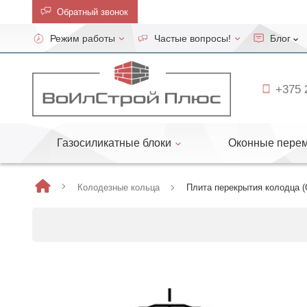
Обратный звонок
Режим работы
Частые вопросы!
Блог
Кабинет
+375 
Обратный
звонок
Газосиликатные блоки
Оконные пере
+375
25
79
Колодезные кольца
Плита перекрытия колодца (
79
722
велком
Режим
работы