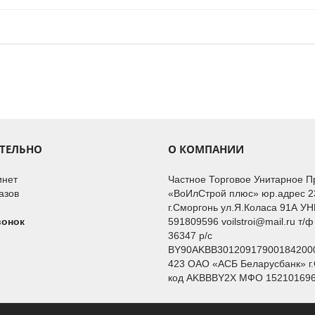
ТЕЛЬНО
О КОМПАНИИ
инет
Частное Торговое Унитарное 
азов
«ВоИлСтрой плюс» юр.адрес 2
г.Сморгонь ул.Я.Коласа 91А У
вонок
591809596 voilstroi@mail.ru т/ф
36347 р/с
BY90AKBB301209179001842000
423 ОАО «АСБ Беларусбанк» г
код AKBBBY2Х МФО 15210169